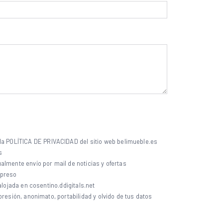
 la
POLÍTICA DE PRIVACIDAD
del sitio web belimueble.es
s
lmente envío por mail de noticias y ofertas
xpreso
alojada en cosentino.ddigitals.net
presión, anonimato, portabilidad y olvido de tus datos