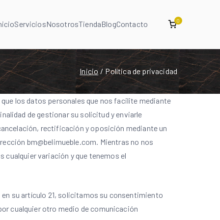
0
nicio
Servicios
Nosotros
Tienda
Blog
Contacto
Inicio
Política de privacidad
 que los datos personales que nos facilite mediante
nalidad de gestionar su solicitud y enviarle
cancelación, rectificación y oposición mediante un
rección bm@belimueble.com. Mientras no nos
 cualquier variación y que tenemos el
 en su artículo 21, solicitamos su consentimiento
 por cualquier otro medio de comunicación